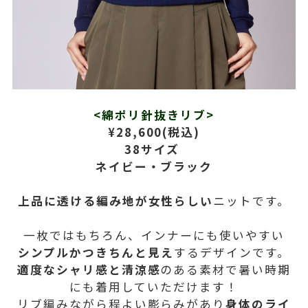
<綿ポリ針抜きリブ>
¥28,600(税込)
38サイズ
ネイビー・ブラック
上品に透ける編み地が女性らしい
ニットです。
一枚ではもちろん、インナーにも使いやすい
シンプルかつきちんと見え
するデザインです。
適度なシャリ感と清涼感
のある素材で暑い時期
にも着用していただけます！
リブ編みながら程よい膨らみがあり
身体のライ