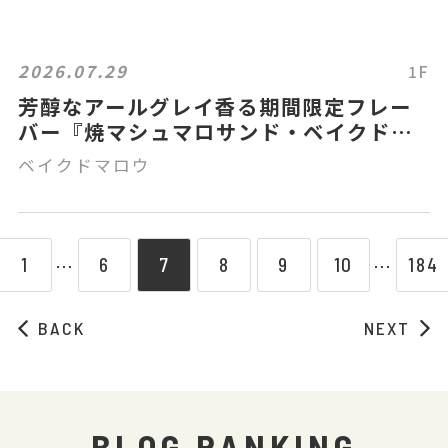
2026.07.29
1F
芳醇なアールグレイ香る期間限定フレー
バー『焼マシュマロサンド・ベイクドマ
ロウ アールグレイ&オレンジ』新発売！
ベイクドマロウ
1
6
7
8
9
10
184
⋯
⋯
BACK
NEXT
BLOG RANKING