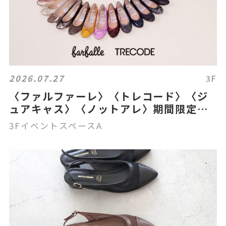
2026.07.27
3F
〈ファルファーレ〉〈トレコード〉〈ジ
ュアキャス〉〈ノットアレ〉期間限定シ
ョップ
3FイベントスペースA