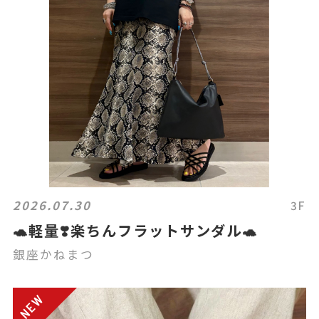
2026.07.30
3F
🐢軽量❣️楽ちんフラットサンダル🐢
銀座かねまつ